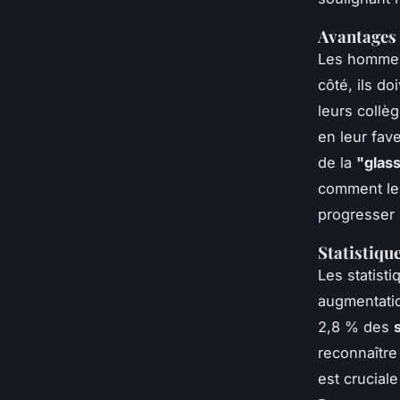
Avantages 
Les hommes 
côté, ils d
leurs collèg
en leur fav
de la
"glass
comment les
progresser
Statistiqu
Les statist
augmentati
2,8 % des
reconnaître 
est crucial