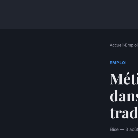
Accueil
›
Emploi
EMPLOI
Mét
dans
trad
Élise — 3 aoû