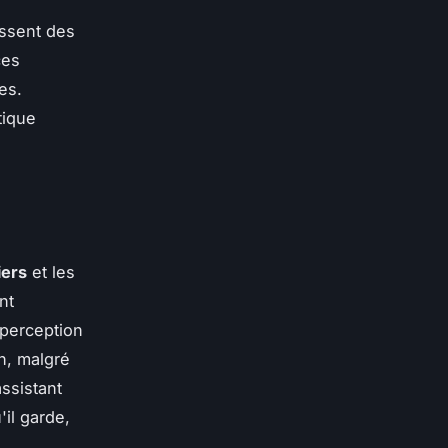
assent des
ces
es.
tique
iers
et les
nt
perception
n, malgré
ssistant
'il garde,