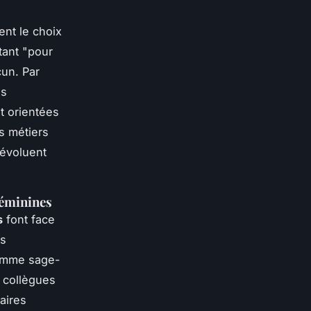
nt le choix
tant "pour
cun. Par
es
t orientées
s métiers
 évoluent
féminines
s
font face
ns
homme sage-
s collègues
aires