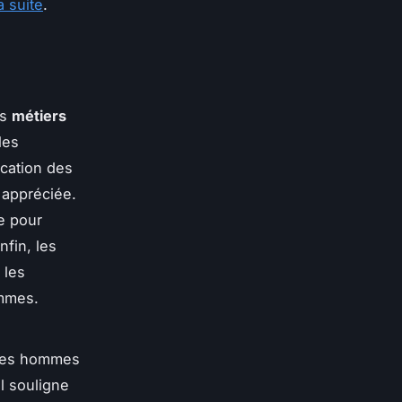
la suite
.
es
métiers
les
ucation des
 appréciée.
ue pour
nfin, les
 les
emmes.
 les hommes
l souligne