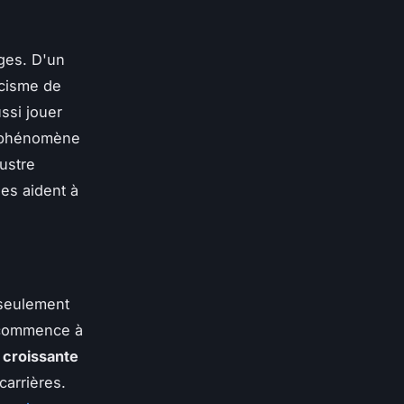
ges. D'un
icisme de
ussi jouer
Le phénomène
lustre
es aident à
 seulement
 commence à
 croissante
arrières.