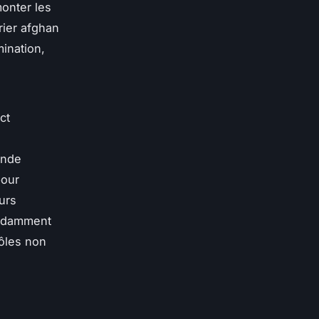
monter les
ier afghan
mination,
ct
ande
pour
urs
endamment
rôles non