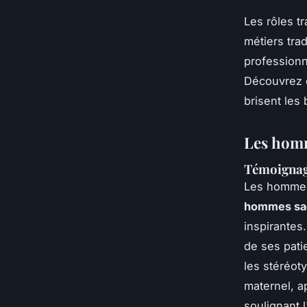
Les rôles t
métiers tra
professionn
Découvrez 
brisent les
Les homm
Témoignag
Les hommes 
hommes sa
inspirantes
de ses pati
les stéréot
maternel, ap
soulignant 