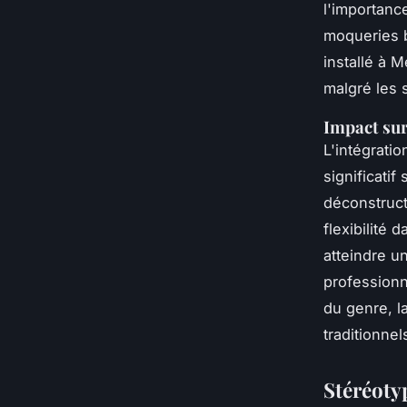
l'importanc
moqueries b
installé à M
malgré les 
Impact sur
L'intégrat
significatif
déconstruc
flexibilité 
atteindre u
professionn
du genre, l
traditionnel
Stéréotyp