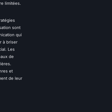
e limitées.
tratégies
sation sont
ication qui
r à briser
ial. Les
eaux de
ières.
nres et
ment de leur