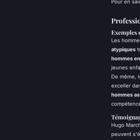
Pour en sav
Professi
Exemples 
Les hommes
atypiques
t
hommes ens
jeunes enfa
De même, 
exceller da
hommes ass
compétence
Témoignag
Hugo Marcha
peuvent s'é