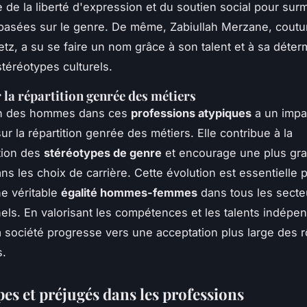
e de la liberté d'expression et du soutien social pour sur
asées sur le genre. De même, Zabiullah Merzane, coutur
etz, a su se faire un nom grâce à son talent et à sa déter
stéréotypes culturels.
 la répartition genrée des métiers
ion des hommes dans ces
professions atypiques
a un impa
 sur la répartition genrée des métiers. Elle contribue à la
tion des
stéréotypes de genre
et encourage une plus gr
dans les choix de carrière. Cette évolution est essentielle 
ne véritable
égalité hommes-femmes
dans tous les secte
els. En valorisant les compétences et les talents indép
a société progresse vers une acceptation plus large des 
s.
es et préjugés dans les professions