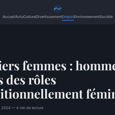
Accueil
Actu
Culture
Divertissement
Emploi
Environnement
Société
iers femmes : homm
 des rôles
itionnellement fémi
t 2024 — 4 min de lecture