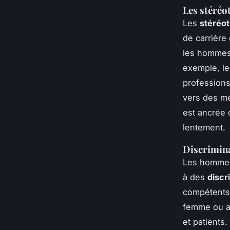
Les stéréo
Les
stéréot
de carrière
les hommes"
exemple, l
professions
vers des mé
est ancrée
lentement.
Discrimina
Les hommes
à des
discr
compétents
femme ou as
et patients