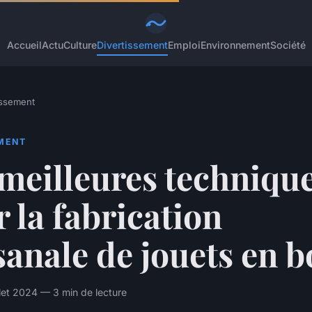
Accueil
Actu
Culture
Divertissement
Emploi
Environnement
Société
issement
EMENT
meilleures techniqu
 la fabrication
sanale de jouets en b
llet 2024 — 3 min de lecture