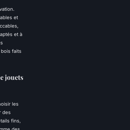
vation.
ables et
eccables,
aptés et à
es
 bois faits
e jouets
hoisir les
r des
ails fins,
comme des