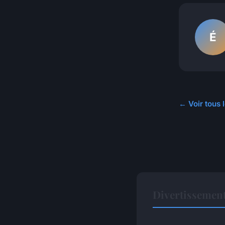
É
← Voir tous 
Divertissement