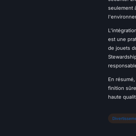
seulement à
l'environne
L'intégrati
est une pra
de jouets d
Stewardship
responsabl
En résumé,
finition sû
haute quali
Divertissem