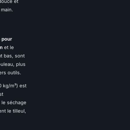
douce et
s main.
s pour
in
et le
ût bas, sont
ouleau, plus
ers outils.
0 kg/m³) est
st
 le séchage
t le tilleul,