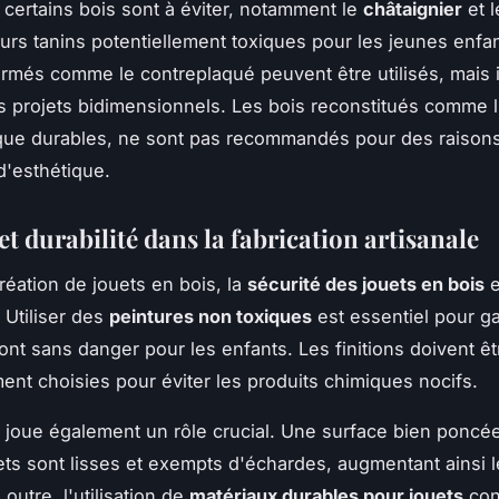
certains bois sont à éviter, notamment le
châtaignier
et 
eurs tanins potentiellement toxiques pour les jeunes enfa
ormés comme le contreplaqué peuvent être utilisés, mais i
es projets bidimensionnels. Les bois reconstitués comme l
que durables, ne sont pas recommandés pour des raison
d'esthétique.
et durabilité dans la fabrication artisanale
réation de jouets en bois, la
sécurité des jouets en bois
e
 Utiliser des
peintures non toxiques
est essentiel pour ga
sont sans danger pour les enfants. Les finitions doivent êt
nt choisies pour éviter les produits chimiques nocifs.
joue également un rôle crucial. Une surface bien poncé
ets sont lisses et exempts d'échardes, augmentant ainsi l
 outre, l'utilisation de
matériaux durables pour jouets
con