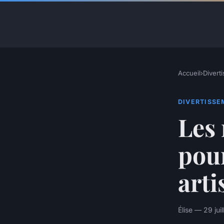
Accueil
›
Divert
DIVERTISS
Les 
pour
arti
Élise — 29 jui