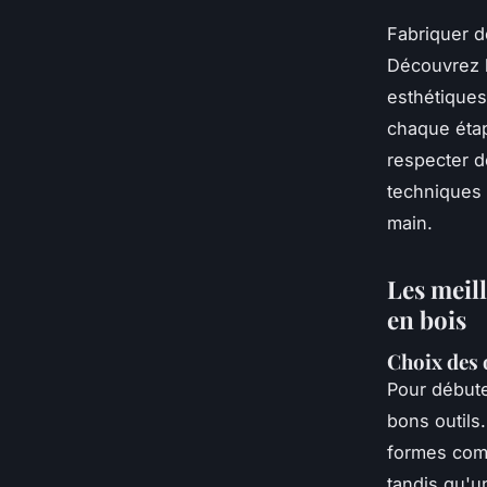
Fabriquer de
Découvrez l
esthétiques
chaque étap
respecter d
techniques a
main.
Les meill
en bois
Choix des 
Pour début
bons outils
formes comp
tandis qu'u