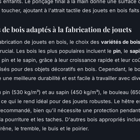
s enfants. Le ponçage final à la main donne une surface 
toucher, ajoutant à l'attrait tactile des jouets en bois fait
 de bois adaptés à la fabrication de jouets
fabrication de jouets en bois, le choix des
variétés de boi
rucial. Les bois les plus populaires incluent le
pin
, le
sap
e pin et le sapin, grâce à leur croissance rapide et leur co
lisés pour des objets décoratifs en bois. Cependant, le b
 une meilleure durabilité et est facile à travailler avec div
pin (530 kg/m³) et au sapin (450 kg/m³), le bouleau (65
 ce qui le rend idéal pour des jouets robustes. Le hêtre e
ecommandé, bien qu'il nécessite une protection pendant
la pourriture et les taches. D'autres bois appropriés incluen
frêne, le tremble, le buis et le poirier.