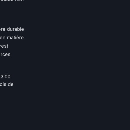
ère durable
en matière
rest
urces
es de
bois de