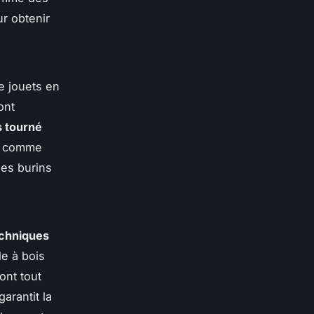
r obtenir
e jouets en
ont
s tourné
ts comme
les burins
chniques
le à bois
ont tout
arantit la