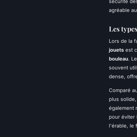
sécurité de
agréable au 
Les types
Lors de la 
jouets
est c
bouleau
. L
souvent uti
dense, offre
Comparé au 
plus solide,
également r
pour éviter 
l'érable, le 