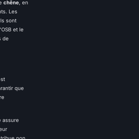
le
chêne
, en
nts. Les
ls sont
'OSB et le
s de
st
rantir que
re
e assure
eur
tribue non