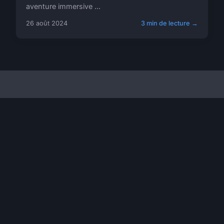
aventure immersive ...
26 août 2024
3 min de lecture →
Greta Estuaires Formation
Votre source d'information sur l'actualité et la société
NAVIGATION
Accueil
LÉGAL