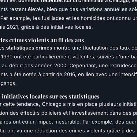
elon les
données récentes sur la criminalité à Chicago
, l
ents restent élevés, bien que des variations annuelles soi
Par exemple, les fusillades et les homicides ont connu u
s 2021, grâce à des initiatives locales.
es crimes violents au fil des ans
des
statistiques crimes
montre une fluctuation des taux de 
1990 ont été particulièrement violentes, suivies d'une ba
e au début des années 2000. Cependant, une recrudesc
nts a été notée à partir de 2016, en lien avec une intensi
e gangs.
initiatives locales sur ces statistiques
r cette tendance, Chicago a mis en place plusieurs initiat
ion des effectifs policiers et l'investissement dans des
res ont eu un impact mesurable. Par exemple, des quart
n ont vu une réduction des crimes violents grâce à des 