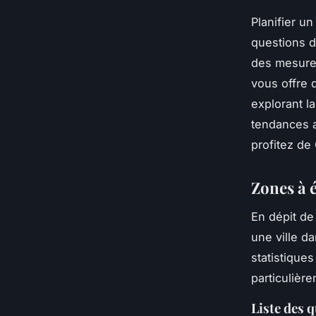
Planifier u
questions d
des mesures
vous offre 
explorant la
tendances a
profitez de
Zones à 
En dépit de
une ville d
statistiques
particulièr
Liste des 