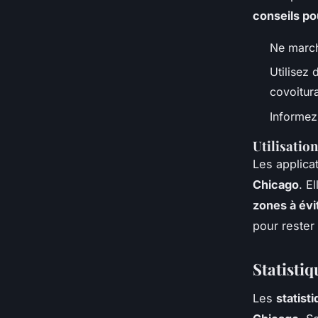
conseils po
Ne march
Utilisez 
covoitur
Informez 
Utilisation
Les applica
Chicago
. E
zones à évi
pour rester
Statistiq
Les
statist