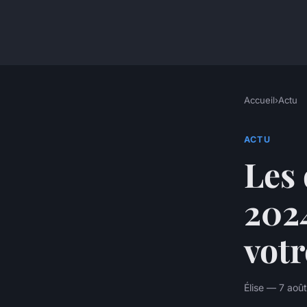
Accueil
›
Actu
ACTU
Les
2024
votr
Élise — 7 aoû