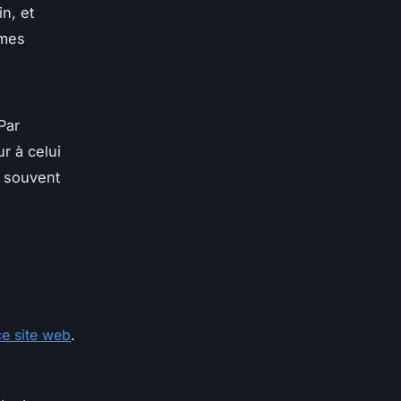
n, et
imes
Par
r à celui
 souvent
ce site web
.