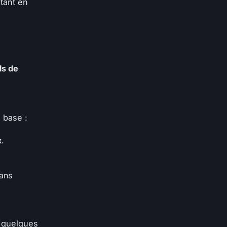
tant en
ls de
 base :
x
.
sans
i quelques