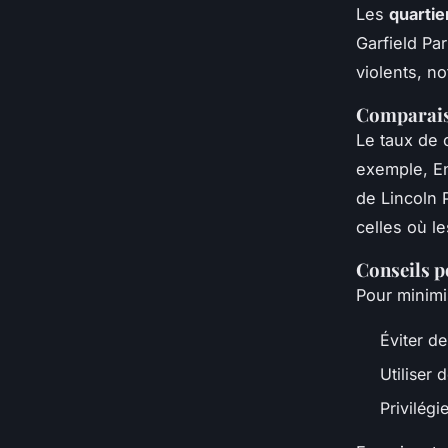
Les
quarti
Garfield Pa
violents, n
Comparaiso
Le taux de c
exemple, En
de Lincoln 
celles où l
Conseils p
Pour minimi
Éviter de
Utiliser 
Privilég