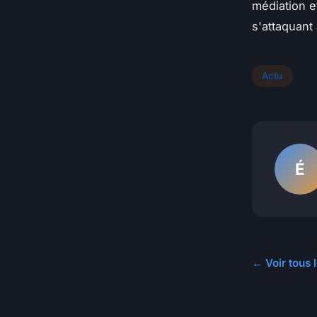
médiation e
s'attaquant
Actu
É
← Voir tous l