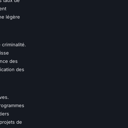
es taux de
ent
ne légère
criminalité.
isse
ence des
fication des
ives.
 programmes
iers
projets de