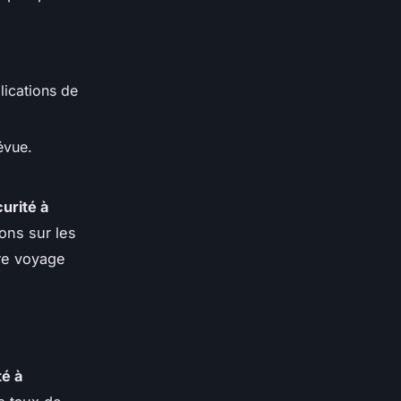
lications de
évue.
urité à
ions sur les
tre voyage
té à