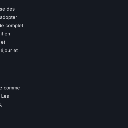
use des
 adopter
de complet
it en
 et
éjour et
çue comme
. Les
s,