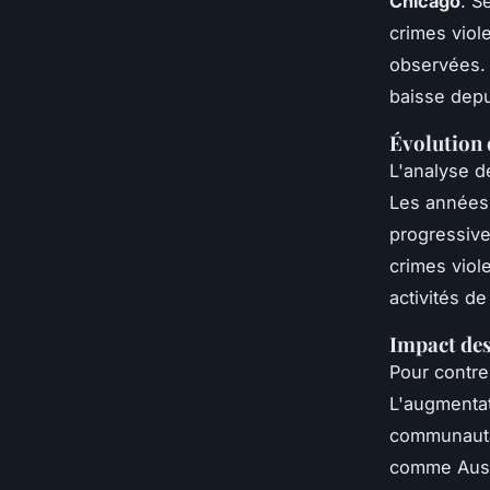
Chicago
. S
crimes viol
observées. 
baisse depui
Évolution d
L'analyse 
Les années 
progressiv
crimes viole
activités d
Impact des 
Pour contre
L'augmentat
communautai
comme Austi