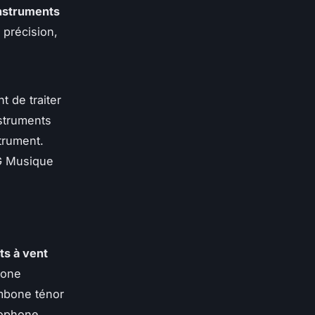
instruments
 précision,
 de traiter
nstruments
trument.
NG Musique
ts à vent
hone
rombone ténor
xophone