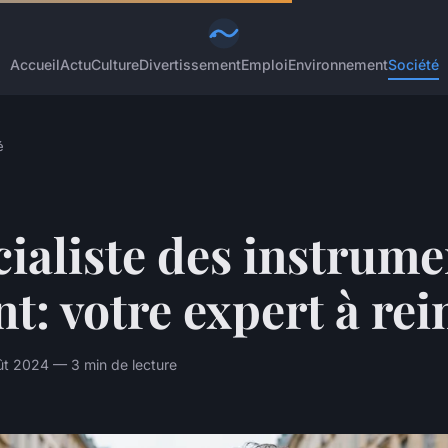
Accueil
Actu
Culture
Divertissement
Emploi
Environnement
Société
é
ialiste des instrume
nt: votre expert à re
ût 2024 — 3 min de lecture