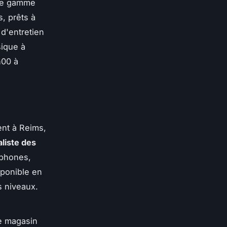
une gamme
, prêts à
d'entretien
sique à
h00 à
ent à Reims,
aliste des
ophones,
sponible en
s niveaux.
Le magasin