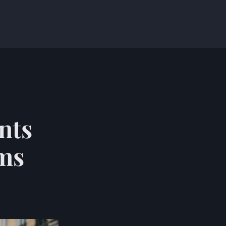
nts
ims