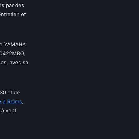
és par des
entretien et
que YAMAHA
 AC422MBO,
os, avec sa
30 et de
e à Reims
,
 à vent.