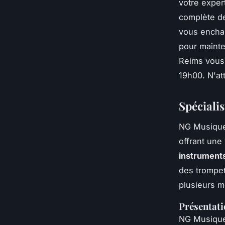
votre expe
complète de
vous enchan
pour mainte
Reims vous 
19h00. N'at
Spéciali
NG Musique 
offrant une
instrument
des trompet
plusieurs m
Présentati
NG Musique 