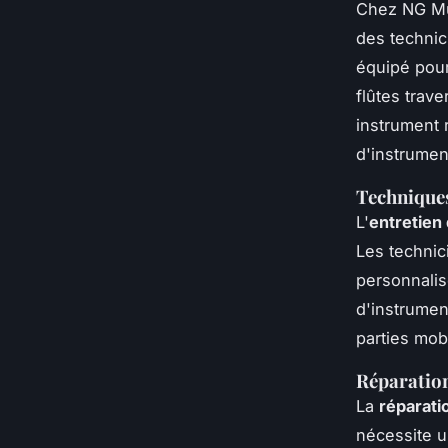
Chez NG Mu
des technici
équipé pour
flûtes trav
instrument r
d'instrumen
Techniques
L'
entretien
Les techni
personnalis
d'instrumen
parties mobi
Réparation
La
réparati
nécessite u