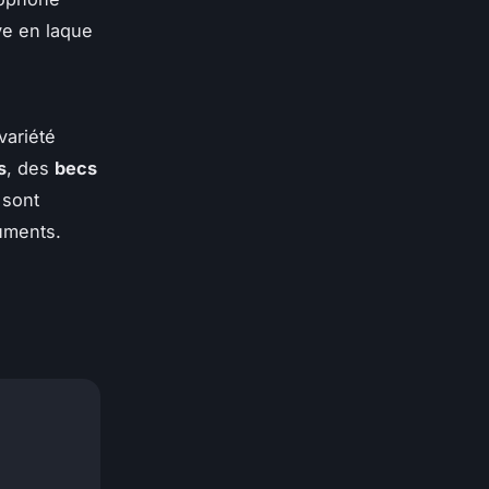
ve en laque
variété
s
, des
becs
 sont
ruments.