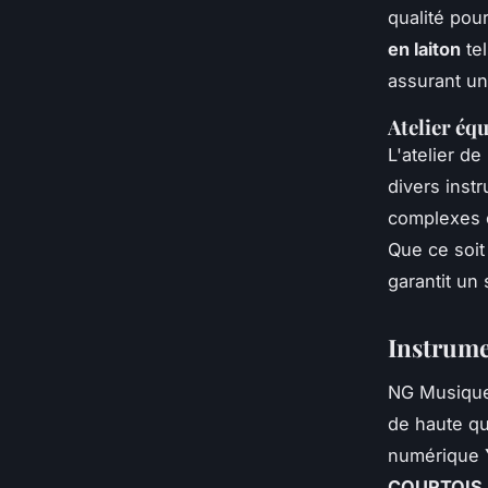
qualité pou
en laiton
tel
assurant un
Atelier éq
L'atelier d
divers inst
complexes e
Que ce soit
garantit un 
Instrume
NG Musique 
de haute qu
numérique
COURTOIS