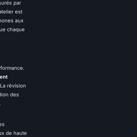
surés par
telier est
phones aux
 que chaque
erformance.
vent
La révision
ation des
.
es
aux de haute