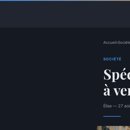
Accueil
›
Sociét
SOCIÉTÉ
Spéc
à ve
Élise — 27 ao